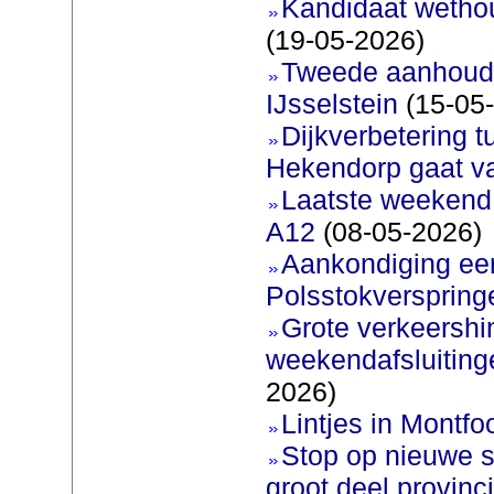
Kandidaat wetho
(19-05-2026)
Tweede aanhoudi
IJsselstein
(15-05
Dijkverbetering 
Hekendorp gaat va
Laatste weekend
A12
(08-05-2026)
Aankondiging eer
Polsstokverspring
Grote verkeershin
weekendafsluiting
2026)
Lintjes in Montfoo
Stop op nieuwe s
groot deel provinc