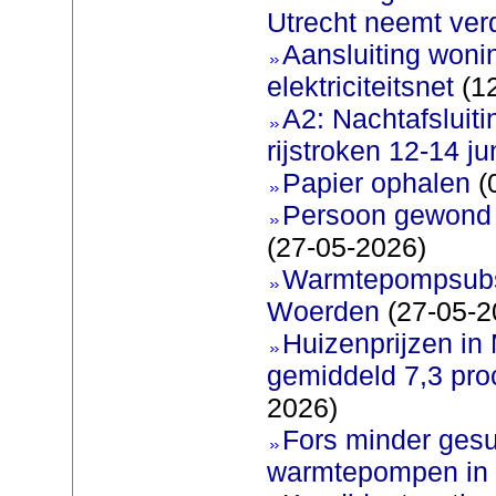
Utrecht neemt ver
Aansluiting woni
elektriciteitsnet
(12
A2: Nachtafsluit
rijstroken 12-14 ju
Papier ophalen
(
Persoon gewond b
(27-05-2026)
Warmtepompsubsi
Woerden
(27-05-2
Huizenprijzen in
gemiddeld 7,3 pro
2026)
Fors minder gesu
warmtepompen in 