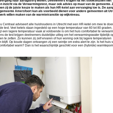
vergang naar aardgasvrij wonen. Deelnemers krijgen na het stookseizoen niet
en inzicht via de Verwarmingstest, maar ook advies op maat van de gemeente. 
en zij de juiste keuze te maken als hun HR-ketel aan vervanging toe is. De aan
gemeente Amersfoort kan als voorbeeld dienen voor andere gemeenten uit Utr
werk willen maken van de warmtetransitie op wijkniveau.
eu Centraal adviseert alle huishoudens in Utrecht met een HR-ketel om mee te doe
de test. Veel ketels staan ingesteld op een hoge temperatuur van 60 tot 80 graden,
ijl een lagere temperatuur vaak al voldoende is om het huis comfortabel te verwar
ens de test krijgen deelnemers duidelijke uitleg om het verwarmingswater tijdelijk o
en te zetten. Zo kunnen zij zelf ervaren of hun woning ook bij lagere temperaturen
 blijft. Op koude dagen ontvangen zij een seintje om extra alert te zijn. Is het huis 
omfortabel warm? Dan is het waarschijnlijk geschikt voor een (hybride) warmtepom