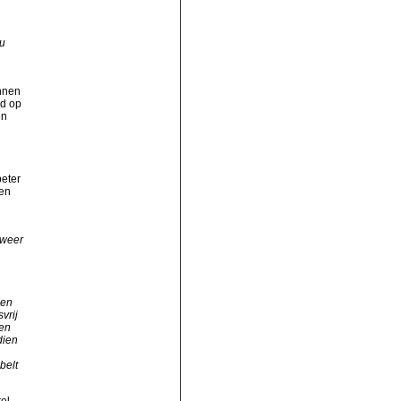
u
nnen
md op
en
beter
den
 weer
ien
vrij
 en
dien
belt
el