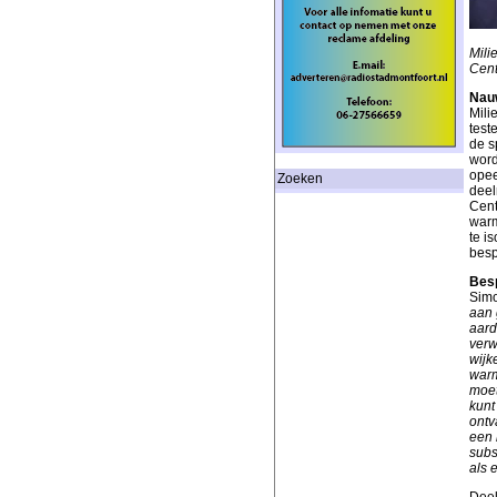
Mili
Cent
Nauw
Mili
test
de s
word
opee
Zoeken
deel
Cent
warm
te i
besp
Besp
Simo
aan 
aard
verw
wijk
warm
moet
kunt
ontv
een 
subs
als 
Deel