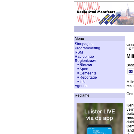
Menu
Startpagina
Gepla
Programmering
Bijge
RSM
Mil
Radiobingo
Regionieuws
Nieuws
Bron
Sport
Gemeente
Reportage
Info
Mili
Agenda
resu
Geme
Reclame
Kenn
vern
buit
resu
duid
Cent
land