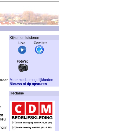
Kijken en luisteren
Live: Gemist:
Foto's:
Meer media mogelijkheden
arder
Nieuws of tip opsturen
Reclame
e
dt
lieu
ng in