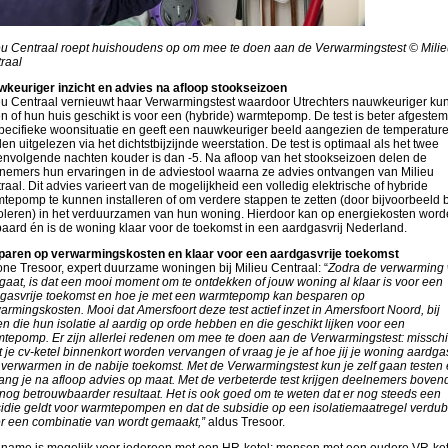
eu Centraal roept huishoudens op om mee te doen aan de Verwarmingstest © Milie
raal
keuriger inzicht en advies na afloop stookseizoen
eu Centraal vernieuwt haar Verwarmingstest waardoor Utrechters nauwkeuriger ku
en of hun huis geschikt is voor een (hybride) warmtepomp. De test is beter afgeste
pecifieke woonsituatie en geeft een nauwkeuriger beeld aangezien de temperatur
en uitgelezen via het dichtstbijzijnde weerstation. De test is optimaal als het twee
nvolgende nachten kouder is dan -5. Na afloop van het stookseizoen delen de
nemers hun ervaringen in de adviestool waarna ze advies ontvangen van Milieu
raal. Dit advies varieert van de mogelijkheid een volledig elektrische of hybride
tepomp te kunnen installeren of om verdere stappen te zetten (door bijvoorbeeld 
soleren) in het verduurzamen van hun woning. Hierdoor kan op energiekosten wor
aard én is de woning klaar voor de toekomst in een aardgasvrij Nederland.
aren op verwarmingskosten en klaar voor een aardgasvrije toekomst
ne Tresoor, expert duurzame woningen bij Milieu Centraal: “
Zodra
de verwarming
gaat, is dat een mooi moment om te ontdekken of jouw woning al klaar is voor een
gasvrije toekomst en hoe je met een warmtepomp kan besparen op
armingskosten. Mooi dat Amersfoort deze test actief inzet in Amersfoort Noord, bij
en die hun isolatie al aardig op orde hebben en die geschikt lijken voor een
tepomp. Er zijn allerlei redenen om mee te doen aan de Verwarmingstest: missch
 je cv-ketel binnenkort worden vervangen of vraag je je af hoe jij je woning aardgas
 verwarmen in de nabije toekomst. Met de Verwarmingstest kun je zelf gaan testen
ang je na afloop advies op maat. Met de verbeterde test krijgen deelnemers boven
nog betrouwbaarder resultaat. Het is ook goed om te weten dat er nog steeds een
idie geldt voor warmtepompen en dat de subsidie op een isolatiemaatregel verdub
er een combinatie van wordt gemaakt,”
aldus Tresoor.
name is mogelijk voor iedereen met een HR-ketel; mensen met een oudere VR-ket