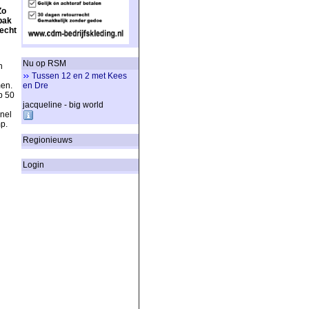
Zo
pak
echt
Nu op RSM
n
Tussen 12 en 2 met Kees
men.
en Dre
p 50
jacqueline - big world
snel
p.
Regionieuws
Login