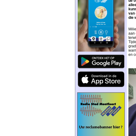
de o
alle
kunn
van 
die 
Mili
aan 
terw
Tijd
grad
warm
en c