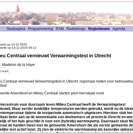
Startpagina
Programmering
RSM
Radiobingo
Regionieuws
Agenda
atst op:14-11-2025
werkt op:14-11-2025 09:12
ieu Centraal vernieuwt Verwarmingstest in Utrecht
: Madelon de la Haye
eu Centraal vernieuwt Verwarmingstest in Utrecht: regionaal meten voor betrouwba
ltaat
ente Amersfoort en Milieu Centraal starten pilot met lokale inzet
iscentrum voor duurzaam leven Milieu Centraal heeft de Verwarmingstest
ieuwd. Waar eerder landelijke temperaturen werden gebruikt, wordt nu de lokal
entemperatuur tijdens de testperiode automatisch uitgelezen. Hierdoor sluit het
ltaat beter aan op de woonsituatie van deelnemers uit provincie Utrecht en wor
elijk of het huis geschikt is voor een (hybride) warmtepomp.
Daarnaast slaat Mi
raal de handen ineen met de gemeente Amersfoort die als eerste gemeente de
elijke test actief inzet. Zij zien de elektrische warmtepomp als kansrijke oplossi