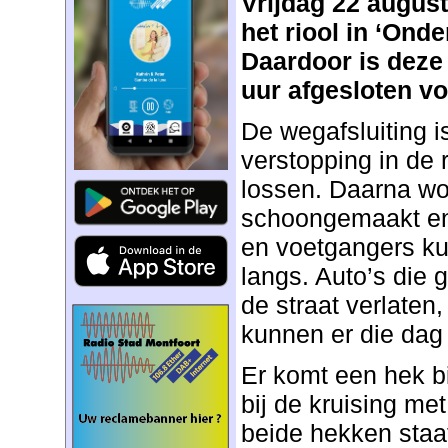
Vrijdag 22 augus
het riool in ‘Ond
Daardoor is deze 
uur afgesloten vo
De wegafsluiting 
verstopping in de 
lossen. Daarna wor
schoongemaakt en 
en voetgangers k
langs. Auto’s die
de straat verlaten
kunnen er die dag n
Er komt een hek b
bij de kruising met
beide hekken staa