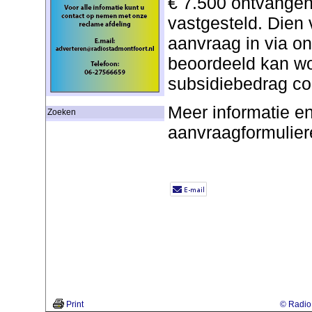
€ 7.500 ontvange
vastgesteld. Dien 
aanvraag in via on
beoordeeld kan wo
subsidiebedrag cor
Meer informatie e
Zoeken
aanvraagformulie
Print
© Radio 