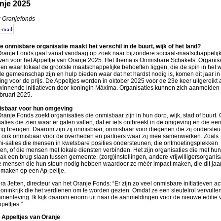
nje 2025
: Oranjefonds
e onmisbare organisatie maakt het verschil in de buurt, wijk of het land?
Oranje Fonds gaat vanaf vandaag op zoek naar bijzondere sociaal-maatschappelijke
even voor het Appeltje van Oranje 2025. Het thema is Onmisbare Schakels. Organis
ien waar lokaal de grootste maatschappelijke behoeften liggen, die de spin in het 
e gemeenschap zijn en hulp bieden waar dat het hardst nodig is, komen dit jaar in
ng voor de prijs. De Appeltjes worden in oktober 2025 voor de 23e keer uitgereikt
 winnende initiatieven door koningin Máxima. Organisaties kunnen zich aanmelden 
ebruari 2025.
sbaar voor hun omgeving
ranje Fonds zoekt organisaties die onmisbaar zijn in hun dorp, wijk, stad of buurt. 
aties die zien waar er gaten vallen, dat er iets ontbreekt in de omgeving en die ee
ing brengen. Daarom zijn zij onmisbaar; onmisbaar voor diegenen die zij onderste
 ook onmisbaar voor de overheden en partners waar zij mee samenwerken. Zoals
ni-saties die mensen in kwetsbare posities ondersteunen, die ontmoetingsplekken
en, of die mensen met lokale diensten verbinden. Het zijn organisaties die met hun
k een brug slaan tussen gemeente, (zorg)instellingen, andere vrijwilligersorganis
e mensen die hun steun nodig hebben waardoor ze méér impact maken, die dit jaa
 maken op een Ap-peltje.
a Jetten, directeur van het Oranje Fonds: “Er zijn zo veel onmisbare initiatieven act
oninkrijk die het verdienen om te worden gezien. Omdat ze een sleutelrol vervullen
amenleving. Ik kijk daarom enorm uit naar de aanmeldingen voor de nieuwe editie 
peltjes.”
 Appeltjes van Oranje