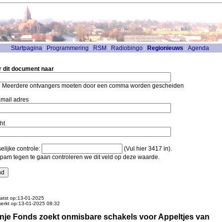
Startpagina
Programmering
RSM
Radiobingo
Regionieuws
Agenda
r dit document naar
: Meerdere ontvangers moeten door een comma worden gescheiden
mail adres
ht
lijke controle:
(Vul hier 3417 in).
pam tegen te gaan controleren we dit veld op deze waarde.
atst op:13-01-2025
werkt op:13-01-2025 08:32
nje Fonds zoekt onmisbare schakels voor Appeltjes van