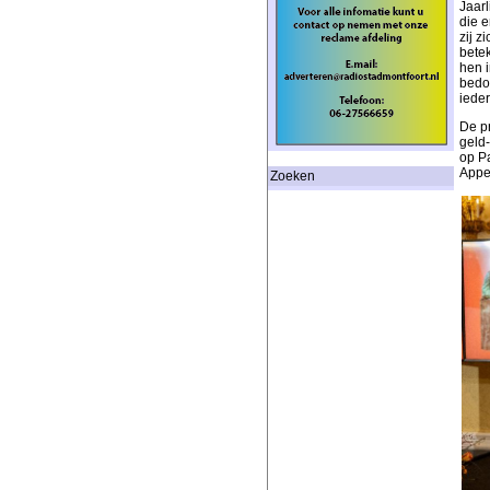
Jaarl
die 
zij z
betek
hen i
bedo
iede
De pr
geld-
op P
Appe
Zoeken