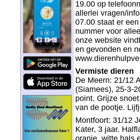
19.00 op telefoo
allerlei vragen/inf
07.00 staat er ee
nummer voor alle
onze website vindt 
en gevonden en no
www.dierenhulpve
Vermiste dieren
De Meern: 21/12 A
(Siamees), 25-3-2
point. Grijze snoet
van de pootje. Lijfje
Montfoort: 31/12 J
Kater, 3 jaar. Half
oranje, witte hals 