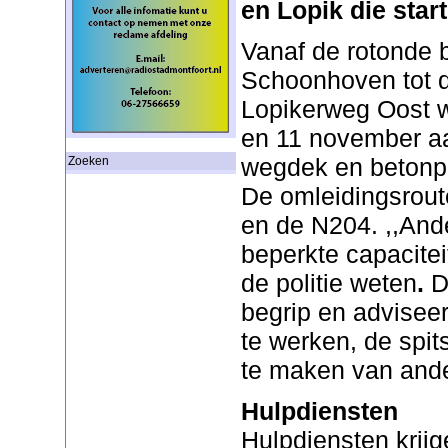
en Lopik die star
Vanaf de rotonde 
Schoonhoven tot d
Lopikerweg Oost w
en 11 november a
wegdek en betonp
Zoeken
De omleidingsrout
en de N204. ,,Ande
beperkte capacitei
de politie weten
.
De
begrip en adviseer
te werken, de spit
te maken van ande
Hulpdiensten
Hulpdiensten krijg