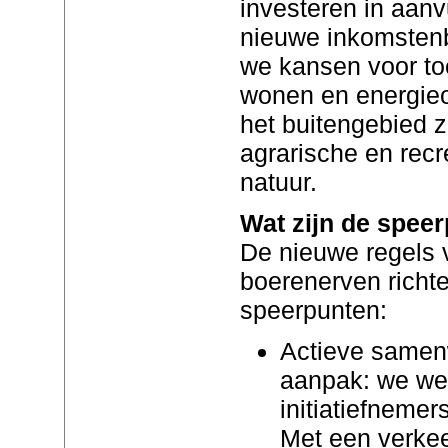
investeren in aanvu
nieuwe inkomstenb
we kansen voor toe
wonen en energie
het buitengebied z
agrarische en recr
natuur.
Wat zijn de spee
De nieuwe regels 
boerenerven richte
speerpunten:
Actieve samen
aanpak: we w
initiatiefneme
Met een verke