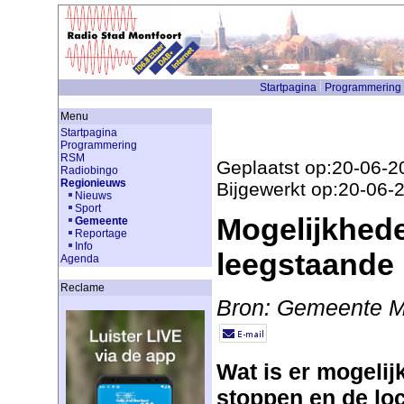
Startpagina
Programmering
Menu
Startpagina
Programmering
RSM
Geplaatst op:20-06-2
Radiobingo
Regionieuws
Bijgewerkt op:20-06-
Nieuws
Sport
Mogelijkhed
Gemeente
Reportage
Info
leegstaande 
Agenda
Reclame
Bron: Gemeente M
Wat is er mogelijk
stoppen en de loc