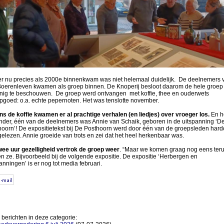
er nu precies als 2000e binnenkwam was niet helemaal duidelijk. De deelnemers 
Boerenleven kwamen als groep binnen. De Knoperij besloot daarom de hele groep 
nig te beschouwen. De groep werd ontvangen met koffie, thee en ouderwets
pgoed: o.a. echte pepernoten. Het was tenslotte november.
ens de koffie kwamen er al prachtige verhalen (en liedjes) over vroeger los.
En h
onder, één van de deelnemers was Annie van Schaik, geboren in de uitspanning ‘D
hoorn’! De expositietekst bij De Posthoorn werd door één van de groepsleden har
elezen. Annie groeide van trots en zei dat het heel herkenbaar was.
wee uur gezelligheid vertrok de groep weer
. “Maar we komen graag nog eens teru
n ze. Bijvoorbeeld bij de volgende expositie. De expositie ‘Herbergen en
anningen’ is er nog tot media februari.
berichten in deze categorie: