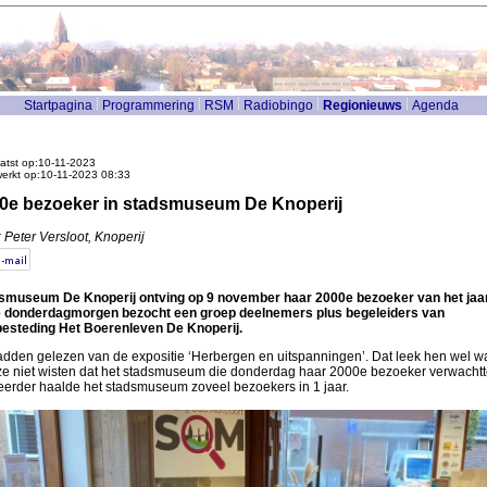
Startpagina
Programmering
RSM
Radiobingo
Regionieuws
Agenda
atst op:10-11-2023
werkt op:10-11-2023 08:33
0e bezoeker in stadsmuseum De Knoperij
 Peter Versloot, Knoperij
smuseum De Knoperij ontving op 9 november haar 2000e bezoeker van het jaar
 donderdagmorgen bezocht een groep deelnemers plus begeleiders van
esteding Het Boerenleven De Knoperij.
adden gelezen van de expositie ‘Herbergen en uitspanningen’. Dat leek hen wel wa
ze niet wisten dat het stadsmuseum die donderdag haar 2000e bezoeker verwachtt
 eerder haalde het stadsmuseum zoveel bezoekers in 1 jaar.