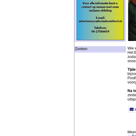
Wie 
Zoeken
Het 
zoda
snoe
Tijd
bijz
Post
voorg
Na t
zeide
uitsp
Meer 