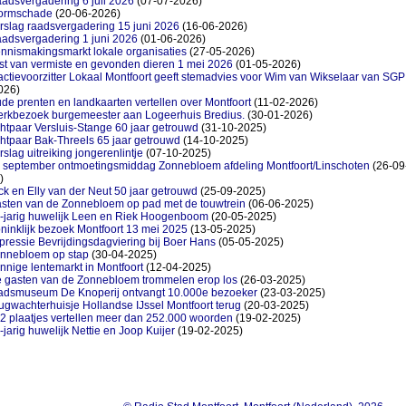
adsvergadering 6 juli 2026
(07-07-2026)
ormschade
(20-06-2026)
rslag raadsvergadering 15 juni 2026
(16-06-2026)
adsvergadering 1 juni 2026
(01-06-2026)
nnismakingsmarkt lokale organisaties
(27-05-2026)
jst van vermiste en gevonden dieren 1 mei 2026
(01-05-2026)
actievoorzitter Lokaal Montfoort geeft stemadvies voor Wim van Wikselaar van SGP
026)
de prenten en landkaarten vertellen over Montfoort
(11-02-2026)
rkbezoek burgemeester aan Logeerhuis Bredius.
(30-01-2026)
htpaar Versluis-Stange 60 jaar getrouwd
(31-10-2025)
htpaar Bak-Threels 65 jaar getrouwd
(14-10-2025)
rslag uitreiking jongerenlintje
(07-10-2025)
 september ontmoetingsmiddag Zonnebloem afdeling Montfoort/Linschoten
(26-09
)
ck en Elly van der Neut 50 jaar getrouwd
(25-09-2025)
sten van de Zonnebloem op pad met de touwtrein
(06-06-2025)
-jarig huwelijk Leen en Riek Hoogenboom
(20-05-2025)
ninklijk bezoek Montfoort 13 mei 2025
(13-05-2025)
pressie Bevrijdingsdagviering bij Boer Hans
(05-05-2025)
nnebloem op stap
(30-04-2025)
nnige lentemarkt in Montfoort
(12-04-2025)
 gasten van de Zonnebloem trommelen erop los
(26-03-2025)
adsmuseum De Knoperij ontvangt 10.000e bezoeker
(23-03-2025)
ugwachterhuisje Hollandse IJssel Montfoort terug
(20-03-2025)
2 plaatjes vertellen meer dan 252.000 woorden
(19-02-2025)
-jarig huwelijk Nettie en Joop Kuijer
(19-02-2025)