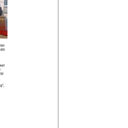
van
als
eel
e
dop
g”,