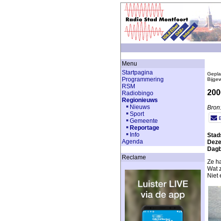
Menu
Startpagina
Gepla
Programmering
Bijge
RSM
200
Radiobingo
Regionieuws
Nieuws
Bron:
Sport
Gemeente
Reportage
Info
Stad
Agenda
Deze
Dagb
Reclame
Ze h
Wat 
Niet