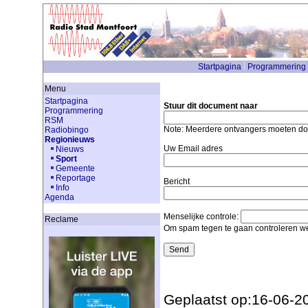
Startpagina
Programmering
Menu
Startpagina
Stuur dit document naar
Programmering
RSM
Note: Meerdere ontvangers moeten d
Radiobingo
Regionieuws
Uw Email adres
Nieuws
Sport
Gemeente
Reportage
Bericht
Info
Agenda
Menselijke controle:
Reclame
Om spam tegen te gaan controleren we
Geplaatst op:16-06-2