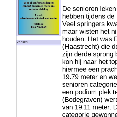
De senioren leken 
hebben tijdens de
Veel springers kw
maar wisten het ni
houden. Het was D
Zoeken
(Haastrecht) die d
zijn derde sprong b
kon hij naar het t
hiermee een pracht
19.79 meter en we
senioren categori
een podium plek t
(Bodegraven) werd
van 19.11 meter. D
categorie gewonne