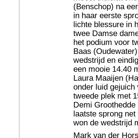
(Benschop) na een
in haar eerste sp
lichte blessure in
twee Damse dames 
het podium voor t
Baas (Oudewater)
wedstrijd en eindi
een mooie 14.40 m
Laura Maaijen (Haa
onder luid gejuich
tweede plek met 1
Demi Groothedde (
laatste sprong net
won de wedstrijd 
Mark van der Hors