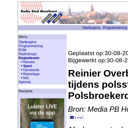
Startpagina
Programmering
Menu
Startpagina
Programmering
RSM
Geplaatst op:30-08-2
Radiobingo
Regionieuws
Bijgewerkt op:30-08-
Nieuws
Sport
Reinier Over
Gemeente
Reportage
Info
tijdens pols
Agenda
Reclame
Polsbroeker
Bron: Media PB H