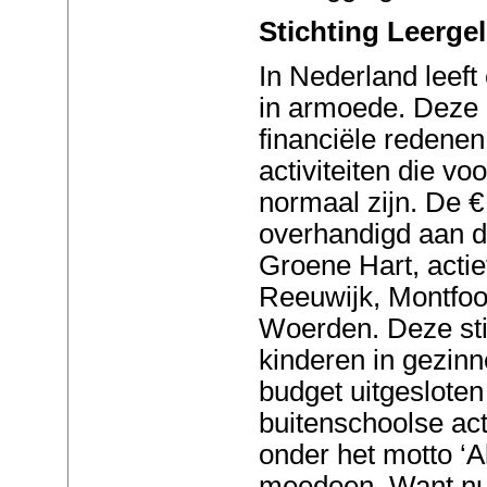
Stichting Leerge
In Nederland leef
in armoede. Deze
financiële redene
activiteiten die vo
normaal zijn. De €
overhandigd aan d
Groene Hart, actie
Reeuwijk, Montfoo
Woerden. Deze sti
kinderen in gezin
budget uitgesloten
buitenschoolse acti
onder het motto ‘
meedoen. Want nu