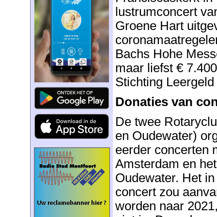
lustrumconcert van
Groene Hart uitge
coronamaatregelen
Bachs Hohe Messe 
maar liefst € 7.40
Stichting Leergel
Donaties van co
De twee Rotarycl
en Oudewater) org
eerder concerten 
Amsterdam en het S
Oudewater. Het in
concert zou aanva
worden naar 2021, 