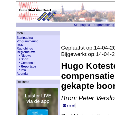
Startpagina
Programmering
Menu
Startpagina
Programmering
RSM
Geplaatst op:14-04-2
Radiobingo
Regionieuws
Bijgewerkt op:14-04-
Nieuws
Sport
Hugo Koteste
Gemeente
Reportage
Info
compensatie 
Agenda
Reclame
gekapte bo
Bron: Peter Verslo