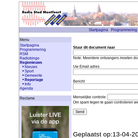
Startpagina
Programmering
Menu
Startpagina
Stuur dit document naar
Programmering
RSM
Note: Meerdere ontvangers moeten d
Radiobingo
Regionieuws
Uw Email adres
Nieuws
Sport
Gemeente
Reportage
Bericht
Info
Agenda
Menselijke controle:
Reclame
Om spam tegen te gaan controleren we
Geplaatst op:13-04-2