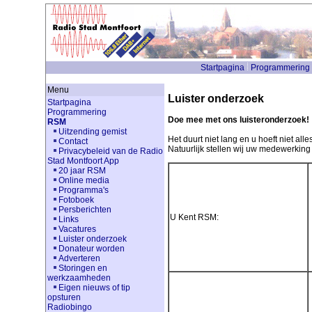
Startpagina
Programmering
Menu
Luister onderzoek
Startpagina
Programmering
Doe mee met ons luisteronderzoek!
RSM
Uitzending gemist
Het duurt niet lang en u hoeft niet alles 
Contact
Natuurlijk stellen wij uw medewerking 
Privacybeleid van de Radio
Stad Montfoort App
20 jaar RSM
Online media
Programma's
Fotoboek
Persberichten
U Kent RSM:
Links
Vacatures
Luister onderzoek
Donateur worden
Adverteren
Storingen en
werkzaamheden
Eigen nieuws of tip
opsturen
Radiobingo