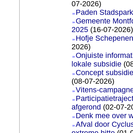
07-2026)
Paden Stadspark
Gemeente Montfoo
2025
(16-07-2026)
Hofje Schepenen
2026)
Onjuiste informati
lokale subsidie
(08
Concept subsidie
(08-07-2026)
Vitens-campagne
Participatietraje
afgerond
(02-07-2
Denk mee over 
Afval door Cyclu
extreme hitte
(01-