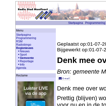
Startpagina
Programmering
Menu
Startpagina
Programmering
RSM
Geplaatst op:01-07-2
Radiobingo
Regionieuws
Bijgewerkt op:01-07-
Nieuws
Sport
Denk mee o
Gemeente
Reportage
Info
Agenda
Bron: gemeente Mo
Reclame
Denk mee over w
Prettig (blijven) 
voor nu en in de t