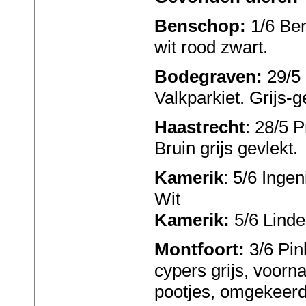
Benschop:
1/6 Be
wit rood zwart.
Bodegraven:
29/5
Valkparkiet. Grijs-g
Haastrecht
: 28/5 
Bruin grijs gevlekt.
Kamerik
: 5/6 Inge
Wit
Kamerik:
5/6 Lindel
Montfoort:
3/6 Pin
cypers grijs, voorn
pootjes, omgekeerde