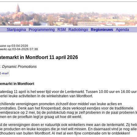
Startpagina
Programmering
RSM
Radiobingo
Regionieuws
Agenda
atst op:03-04-2026
werkt op:03-04-2026 07:38
temarkt in Montfoort 11 april 2026
: Dynamic Promotions
emarkt in Montfoort
aterdag 11 april is het weer tijd voor de Lentemarkt. Tussen 10.00 uur en 16.00 uur
lerlei leuke activiteiten in de winkelstraten van Montfoort.
chillende verenigingen promoten zichzelf door middel van leuke acties en
nstraties. Denk aan het Knopenbad; deze verkoopt eendjes voor de traditionele
endjesrace op 2 mei, bij de polstokclub mag je zelf proberen in de paal proberen t
men en de proeftuin legt je graag uit hoe dit werkt.
t de verenigingen doen er natuurlijk ook winkeliers mee aan de lentemarkt. Zij he
e producten en leuke koopjes die je niet wilt missen. En daarnaast vind je nog aller
dhouders van buiten Montfoort. Al met al een fijne combinatie om te ontdekken!