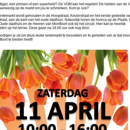
tijger, een prinses of een superheld? De VOM kan het regelen! De helden van de
 aanwezig op de markt om jou te schminken. Kom je ook?
entemarkt wordt gehouden in de Hoogstraat, Keizerstraat en het eerste gedeelte v
traat, aan de kant van het oude stadhuis. Natuurlijk horen de horeca op de Plaats, b
Oude stadhuis en de Heeren van Montfoort ook bij het circuit. Hier kan je heerlijk
eten op het terras. Deze gaan na 16.00 uur ook nog door.
odigen je uit om deze leuke lentemarkt te bezoeken en te genieten van al dat moo
foort te bieden heeft!