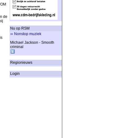
 VOM
an de
ij
Nu op RSM
Nonstop muziek
is
Michael Jackson - Smooth
criminal
Regionieuws
Login