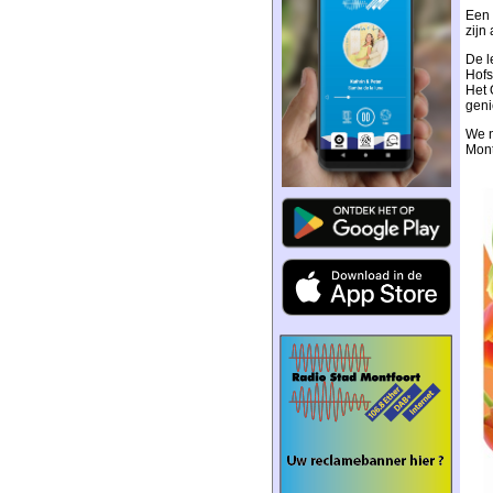
Een 
zijn
De l
Hofs
Het 
geni
We n
Mont