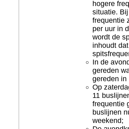
hogere freq
situatie. Bi
frequentie 
per uur in 
wordt de sp
inhoudt dat
spitsfreque
In de avond
gereden wa
gereden in
Op zaterda
11 buslijne
frequentie
buslijnen nu
weekend;
De avondkn