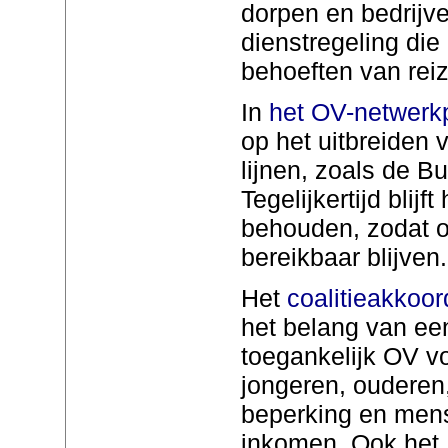
dorpen en bedrijv
dienstregeling di
behoeften van reiz
In
het OV-netwerk
op het uitbreiden 
lijnen, zoals de B
Tegelijkertijd blij
behouden, zodat o
bereikbaar blijven.
Het
coalitieakkoo
het belang van ee
toegankelijk OV vo
jongeren, oudere
beperking en men
inkomen. Ook het