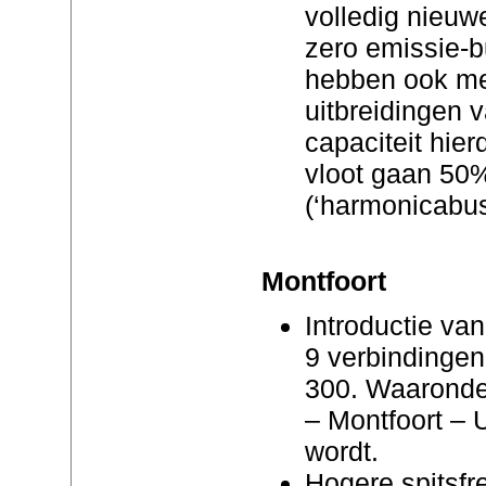
volledig nieuwe
zero emissie-
hebben ook mee
uitbreidingen 
capaciteit hier
vloot gaan 50
(‘harmonicabus
Montfoort
Introductie van
9 verbindingen
300. Waaronder
– Montfoort – U
wordt.
Hogere spitsfr