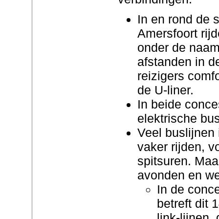
In en rond de 
Amersfoort rij
onder de naam 
afstanden in d
reizigers comf
de U-liner.
In beide conce
elektrische bu
Veel buslijnen
vaker rijden, v
spitsuren. Maa
avonden en w
In de conc
betreft dit 
link-lijnen