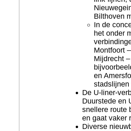
Nieuwegein
Bilthoven m
In de conce
het onder m
verbinding
Montfoort –
Mijdrecht –
bijvoorbeel
en Amersfo
stadslijnen
De U-liner-verb
Duurstede en U
snellere route
en gaat vaker r
Diverse nieuwb