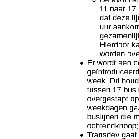
11 naar 17 
dat deze li
uur aankom
gezamenlij
Hierdoor ka
worden ove
Er wordt een 
geïntroduceerd
week. Dit houd
tussen 17 busl
overgestapt op
weekdagen gaa
buslijnen die
ochtendknoop;
Transdev gaat r