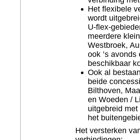
Het flexibele 
wordt uitgebre
U-flex-gebieden
meerdere klein
Westbroek, Aus
ook ’s avonds 
beschikbaar k
Ook al bestaan
beide concessi
Bilthoven, Ma
en Woeden / L
uitgebreid met
het buitengebi
Het versterken van
verbindingen: