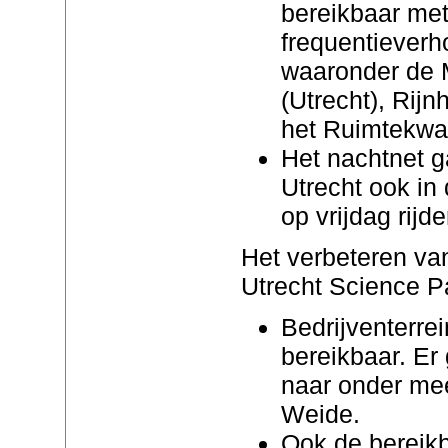
bereikbaar met
frequentieverh
waaronder de
(Utrecht), Rij
het Ruimtekwar
Het nachtnet g
Utrecht ook in
op vrijdag rijde
Het verbeteren va
Utrecht Science Pa
Bedrijventerre
bereikbaar. Er
naar onder me
Weide.
Ook de bereikb