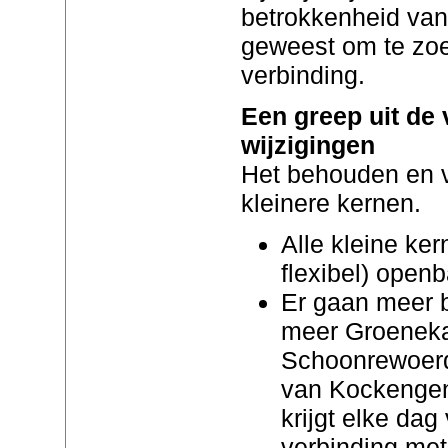
betrokkenheid van
geweest om te zoe
verbinding.
Een greep uit de 
wijzigingen
Het behouden en v
kleinere kernen.
Alle kleine ker
flexibel) openb
Er gaan meer b
meer Groeneka
Schoonrewoerd
van Kockengen 
krijgt elke da
verbinding met