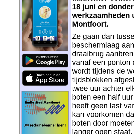
18 juni en donder
werkzaamheden ui
Montfoort.
Ze gaan dan tusse
beschermlaag aan
draaibrug aanbren
vanaf een ponton 
wordt tijdens de 
tijdsblokken afges
twee uur achter e
boten een half uu
heeft geen last v
kan voorkomen dat 
boten door moeten 
langer open staat.