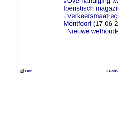
Overhandiging t
toeristisch magaz
Verkeersmaatreg
Montfoort
(17-06-2
Nieuwe wethoud
Print
© Radio 