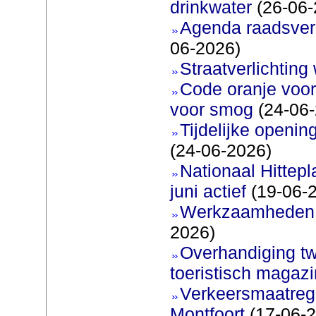
drinkwater
(26-06-
Agenda raadsverg
06-2026)
Straatverlichting 
Code oranje voor
voor smog
(24-06-
Tijdelijke openi
(24-06-2026)
Nationaal Hittep
juni actief
(19-06-
Werkzaamheden 
2026)
Overhandiging t
toeristisch magaz
Verkeersmaatreg
Montfoort
(17-06-2