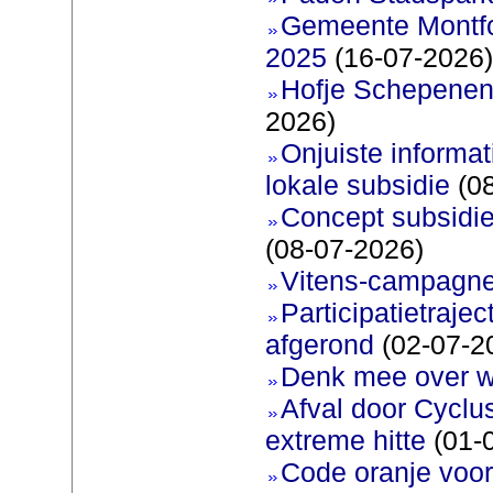
Gemeente Montfoo
2025
(16-07-2026)
Hofje Schepenen
2026)
Onjuiste informati
lokale subsidie
(08
Concept subsidie
(08-07-2026)
Vitens-campagne
Participatietraje
afgerond
(02-07-2
Denk mee over 
Afval door Cyclu
extreme hitte
(01-
Code oranje voor 