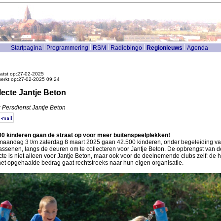
Startpagina
Programmering
RSM
Radiobingo
Regionieuws
Agenda
atst op:27-02-2025
werkt op:27-02-2025 09:24
lecte Jantje Beton
 Persdienst Jantje Beton
00 kinderen gaan de straat op voor meer buitenspeelplekken!
maandag 3 t/m zaterdag 8 maart 2025 gaan 42.500 kinderen, onder begeleiding v
assenen, langs de deuren om te collecteren voor Jantje Beton. De opbrengst van d
cte is niet alleen voor Jantje Beton, maar ook voor de deelnemende clubs zelf: de he
het opgehaalde bedrag gaat rechtstreeks naar hun eigen organisatie.