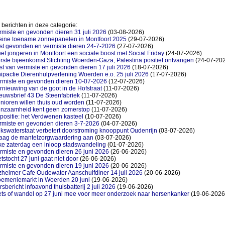
berichten in deze categorie:
rmiste en gevonden dieren 31 juli 2026
(03-08-2026)
eine toename zonnepanelen in Montfoort 2025
(29-07-2026)
jst gevonden en vermiste dieren 24-7-2026
(27-07-2026)
ef jongeren in Montfoort een sociale boost met Social Friday
(24-07-2026)
rste bijeenkomst Stichting Woerden-Gaza, Palestina positief ontvangen
(24-07-20
jst van vermiste en gevonden dieren 17 juli 2026
(18-07-2026)
ipactie Dierenhulpverlening Woerden e.o. 25 juli 2026
(17-07-2026)
rmiste en gevonden dieren 10-07-2026
(12-07-2026)
rnieuwing van de goot in de Hofstraat
(11-07-2026)
euwsbrief 43 De Steenfabriek
(11-07-2026)
nioren willen thuis oud worden
(11-07-2026)
nzaamheid kent geen zomerstop
(11-07-2026)
positie: het Verdwenen kasteel
(10-07-2026)
rmiste en gevonden dieren 3-7-2026
(04-07-2026)
jkswaterstaat verbetert doorstroming knooppunt Oudenrijn
(03-07-2026)
aag de mantelzorgwaardering aan
(03-07-2026)
ke zaterdag een inloop stadswandeling
(01-07-2026)
rmiste en gevonden dieren 26 juni 2026
(26-06-2026)
etstocht 27 juni gaat niet door
(26-06-2026)
rmiste en gevonden dieren 19 juni 2026
(20-06-2026)
zheimer Cafe Oudewater Aanschuifdiner 14 juli 2026
(20-06-2026)
emeniemarkt in Woerden 20 juni
(19-06-2026)
rsbericht infoavond thuisbatterij 2 juli 2026
(19-06-2026)
ets of wandel op 27 juni mee voor meer onderzoek naar hersenkanker
(19-06-2026