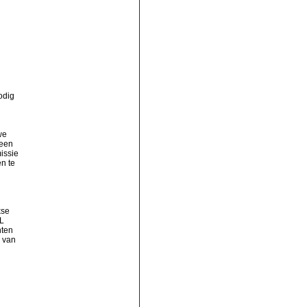
odig
we
 een
issie
en te
kse
AL
nten
 van