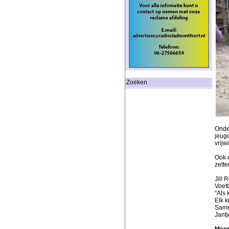
Zoeken
Onder
jeugd
vrijw
Ook d
zette
Jill 
Voetb
“Als 
Elk k
Same
Jantj
Meer