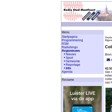
Menu
Startpagina
Gepla
Programmering
Bijge
RSM
Col
Radiobingo
Regionieuws
Nieuws
Bron:
Sport
Gemeente
Reportage
Info
42.5
Agenda
Van 
volw
colle
Reclame
van 