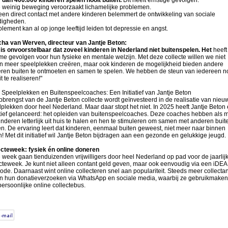
 weinig beweging veroorzaakt lichamelijke problemen.
en direct contact met andere kinderen belemmert de ontwikkeling van sociale
digheden.
lement kan al op jonge leeftijd leiden tot depressie en angst.
ha van Werven, directeur van Jantje Beton:
 is onvoorstelbaar dat zoveel kinderen in Nederland niet buitenspelen. Het
heeft
e gevolgen voor hun fysieke en mentale welzijn. Met deze collecte willen we niet
en meer speelplekken creëren, maar ook kinderen de mogelijkheid bieden andere
eren buiten te ontmoeten en samen te spelen. We hebben de steun van iedereen n
t te realiseren!"
 Speelplekken en Buitenspeelcoaches: Een Initiatief van Jantje Beton
brengst van de Jantje Beton collecte wordt geïnvesteerd in de realisatie van nieu
plekken door heel Nederland. Maar daar stopt het niet. In 2025 heeft Jantje Beton
atief gelanceerd: het opleiden van buitenspeelcoaches. Deze coaches hebben als m
nderen letterlijk uit huis te halen en hen te stimuleren om samen met anderen buit
n. De ervaring leert dat kinderen, eenmaal buiten geweest, niet meer naar binnen
n! Met dit initiatief wil Jantje Beton bijdragen aan een gezonde en gelukkige jeugd.
ecteweek: fysiek én online doneren
week gaan tienduizenden vrijwilligers door heel Nederland op pad voor de jaarlij
ecteweek. Je kunt niet alleen contant geld geven, maar ook eenvoudig via een iDE
de. Daarnaast wint online collecteren snel aan populariteit. Steeds meer collecta
en hun donatieverzoeken via WhatsApp en sociale media, waarbij ze gebruikmaken
ersoonlijke online collectebus.