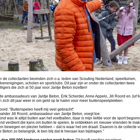
 de collectanten bevinden zich o.a. leden van Scouting Nederland, speeltuinen,
verenigingen, scholen en sportclubs. Dit jaar zijn er onder de collectanten twee
illigers die zich al 50 jaar voor Jantje Beton inzetten!
e ambassadeurs van Jantje Beton, Erik Scherder, Anne Appelo, Jill Roord en Juf M
n zich dit jaar weer in om geld op te halen voor meer buitenspeelplekken.
Roord: "Buitenspelen heeft mij veel gebracht"
alster Jill Roord, ambassadeur van Jantje Beton, voegt toe:
kind was ik altijd buiten aan het voetballen, daar is mijn liefde voor de sport begon
ind verdient die kans om buiten te spelen, te ontdekken en nieuwe vrienden te mak
n bewegen en plezier hebben – dat is waar het om draait. Daarom is de collecte 
e Beton zo belangrijk, ik ben blij dat ik hieraan kan bijdragen.”
 dan 400.000 kinderen spelen nooit buiten.
Dit heeft ernstige gevolgen: