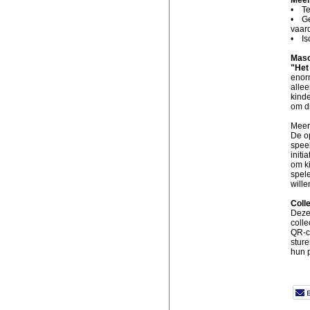
• Te
• Ge
vaar
• Iso
Masc
"Het
enorm
alle
kind
om di
Meer
De op
speel
initi
om ki
spele
wille
Coll
Deze 
coll
QR-co
stur
hun p