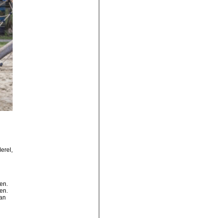
erel,
nen.
en.
van