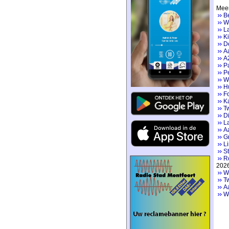
Meer
Be
Wa
La
Ki
De
Aa
A2
P
Pe
W
H
F
K
Tw
Di
L
Aa
Gr
Li
St
R
202
We
Tw
A
W