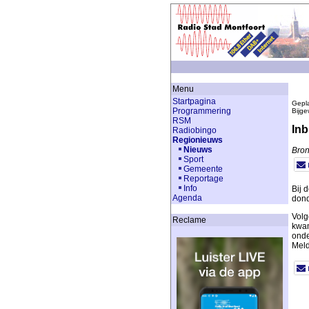
Menu
Startpagina
Gepla
Programmering
Bijge
RSM
Inb
Radiobingo
Regionieuws
Nieuws
Bro
Sport
Gemeente
Reportage
Info
Bij 
Agenda
dond
Volg
Reclame
kwam
onde
Meld