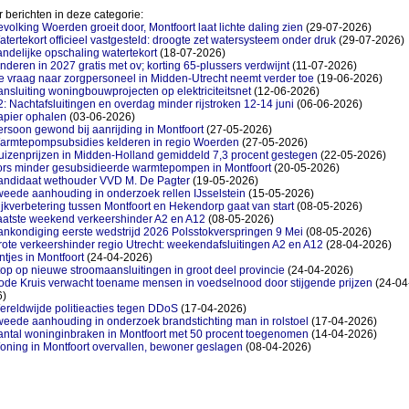
 berichten in deze categorie:
volking Woerden groeit door, Montfoort laat lichte daling zien
(29-07-2026)
tertekort officieel vastgesteld: droogte zet watersysteem onder druk
(29-07-2026)
ndelijke opschaling watertekort
(18-07-2026)
nderen in 2027 gratis met ov; korting 65-plussers verdwijnt
(11-07-2026)
 vraag naar zorgpersoneel in Midden-Utrecht neemt verder toe
(19-06-2026)
nsluiting woningbouwprojecten op elektriciteitsnet
(12-06-2026)
: Nachtafsluitingen en overdag minder rijstroken 12-14 juni
(06-06-2026)
apier ophalen
(03-06-2026)
rsoon gewond bij aanrijding in Montfoort
(27-05-2026)
armtepompsubsidies kelderen in regio Woerden
(27-05-2026)
uizenprijzen in Midden-Holland gemiddeld 7,3 procent gestegen
(22-05-2026)
ors minder gesubsidieerde warmtepompen in Montfoort
(20-05-2026)
andidaat wethouder VVD M. De Pagter
(19-05-2026)
eede aanhouding in onderzoek rellen IJsselstein
(15-05-2026)
jkverbetering tussen Montfoort en Hekendorp gaat van start
(08-05-2026)
aatste weekend verkeershinder A2 en A12
(08-05-2026)
nkondiging eerste wedstrijd 2026 Polsstokverspringen 9 Mei
(08-05-2026)
ote verkeershinder regio Utrecht: weekendafsluitingen A2 en A12
(28-04-2026)
ntjes in Montfoort
(24-04-2026)
op op nieuwe stroomaansluitingen in groot deel provincie
(24-04-2026)
ode Kruis verwacht toename mensen in voedselnood door stijgende prijzen
(24-04
6)
reldwijde politieacties tegen DDoS
(17-04-2026)
eede aanhouding in onderzoek brandstichting man in rolstoel
(17-04-2026)
antal woninginbraken in Montfoort met 50 procent toegenomen
(14-04-2026)
oning in Montfoort overvallen, bewoner geslagen
(08-04-2026)