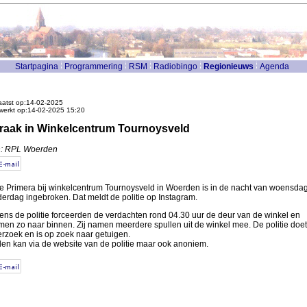
Startpagina
Programmering
RSM
Radiobingo
Regionieuws
Agenda
atst op:14-02-2025
werkt op:14-02-2025 15:20
raak in Winkelcentrum Tournoysveld
n: RPL Woerden
de Primera bij winkelcentrum Tournoysveld in Woerden is in de nacht van woensda
erdag ingebroken. Dat meldt de politie op Instagram.
ens de politie forceerden de verdachten rond 04.30 uur de deur van de winkel en
en zo naar binnen. Zij namen meerdere spullen uit de winkel mee. De politie doet
rzoek en is op zoek naar getuigen.
en kan via de website van de politie maar ook anoniem.