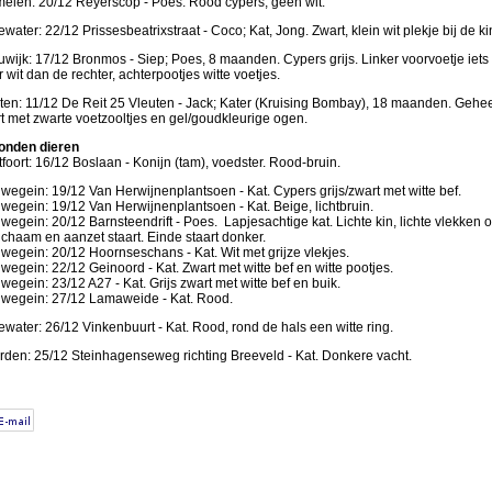
elen: 20/12 Reyerscop - Poes. Rood cypers, geen wit.
water: 22/12 Prissesbeatrixstraat - Coco; Kat, Jong. Zwart, klein wit plekje bij de ki
wijk: 17/12 Bronmos - Siep; Poes, 8 maanden. Cypers grijs. Linker voorvoetje iets
 wit dan de rechter, achterpootjes witte voetjes.
ten: 11/12 De Reit 25 Vleuten - Jack; Kater (Kruising Bombay), 18 maanden. Gehee
t met zwarte voetzooltjes en gel/goudkleurige ogen.
onden dieren
foort: 16/12 Boslaan - Konijn (tam), voedster. Rood-bruin.
wegein: 19/12 Van Herwijnenplantsoen - Kat. Cypers grijs/zwart met witte bef.
wegein: 19/12 Van Herwijnenplantsoen - Kat. Beige, lichtbruin.
wegein: 20/12 Barnsteendrift - Poes. Lapjesachtige kat. Lichte kin, lichte vlekken 
lichaam en aanzet staart. Einde staart donker.
wegein: 20/12 Hoornseschans - Kat. Wit met grijze vlekjes.
wegein: 22/12 Geinoord - Kat. Zwart met witte bef en witte pootjes.
wegein: 23/12 A27 - Kat. Grijs zwart met witte bef en buik.
wegein: 27/12 Lamaweide - Kat. Rood.
water: 26/12 Vinkenbuurt - Kat. Rood, rond de hals een witte ring.
den: 25/12 Steinhagenseweg richting Breeveld - Kat. Donkere vacht.