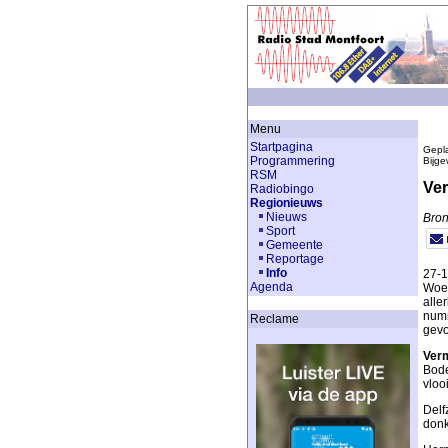
Menu
Startpagina
Gepla
Programmering
Bijge
RSM
Ver
Radiobingo
Regionieuws
Nieuws
Bron
Sport
Gemeente
Reportage
Info
27-1
Agenda
Woer
alle
numm
Reclame
gevo
Verm
Bode
vloo
Delf
donk