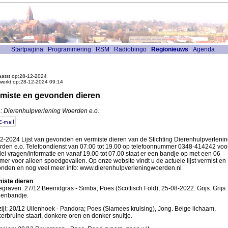
Startpagina
Programmering
RSM
Radiobingo
Regionieuws
Agenda
atst op:28-12-2024
werkt op:28-12-2024 09:14
miste en gevonden dieren
: Dierenhulpverlening Woerden e.o.
2-2024 Lijst van gevonden en vermiste dieren van de Stichting Dierenhulpverlenin
den e.o. Telefoondienst van 07.00 tot 19.00 op telefoonnummer 0348-414242 voo
rlei vragen/informatie en vanaf 19.00 tot 07.00 staat er een bandje op met een 06
er voor alleen spoedgevallen. Op onze website vindt u de actuele lijst vermist en
nden en nog veel meer info: www.dierenhulpverleningwoerden.nl
iste dieren
graven: 27/12 Beemdgras - Simba; Poes (Scottisch Fold), 25-08-2022. Grijs. Grijs
ienbandje.
zijl: 20/12 Uilenhoek - Pandora; Poes (Siamees kruising), Jong. Beige lichaam,
erbruine staart, donkere oren en donker snuitje.