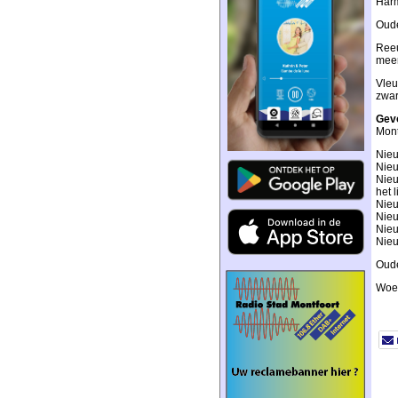
Harm
Oude
Reeu
meer
Vleu
zwar
Gev
Mont
Nieu
Nieu
Nieu
het 
Nieu
Nieu
Nieu
Nieu
Oude
Woer