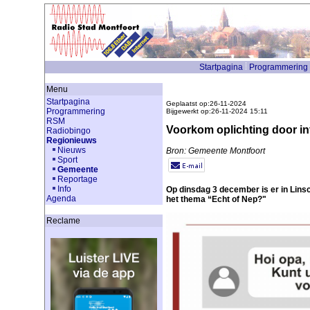
Startpagina
Programmering
Menu
Startpagina
Geplaatst op:26-11-2024
Programmering
Bijgewerkt op:26-11-2024 15:11
RSM
Voorkom oplichting door in
Radiobingo
Regionieuws
Nieuws
Bron: Gemeente Montfoort
Sport
Gemeente
Reportage
Info
Op dinsdag 3 december is er in Lins
Agenda
het thema “Echt of Nep?"
Reclame