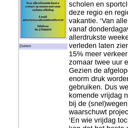
scholen en sportc
deze regio en regi
vakantie. ‘Van al
vanaf donderdagav
allerdrukste weeken
verleden laten zie
Zoeken
15% meer verkeer 
zomaar twee uur ex
Gezien de afgelop
enorm druk worden 
gebruiken. Dus weg
komende vrijdag 
bij de (snel)wegen 
waarschuwt proje
‘En wie vrijdag to