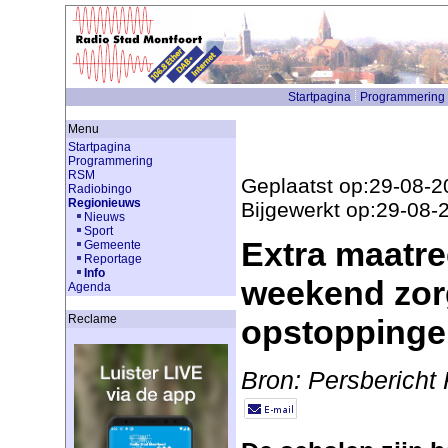
Startpagina
Programmering
Menu
Startpagina
Programmering
RSM
Geplaatst op:29-08-2
Radiobingo
Regionieuws
Bijgewerkt op:29-08-
Nieuws
Sport
Extra maatre
Gemeente
Reportage
Info
weekend zor
Agenda
Reclame
opstoppinge
Bron: Persbericht 