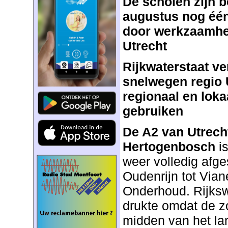
De scholen zijn b
augustus nog één
door werkzaamhed
Utrecht
Rijkwaterstaat ve
snelwegen regio U
regionaal en lokaa
gebruiken
De A2 van Utrecht
Hertogenbosch
is
weer volledig afg
Oudenrijn tot Via
Onderhoud. Rijksw
drukte omdat de z
midden van het la