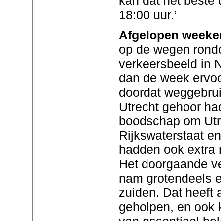
kan dat het beste 
18:00 uur.’
Afgelopen weeke
op de wegen rondo
verkeersbeeld in 
dan de week ervoo
doordat weggebrui
Utrecht gehoor h
boodschap om Utre
Rijkswaterstaat 
hadden ook extra
Het doorgaande ve
nam grotendeels e
zuiden. Dat heeft 
geholpen, en ook 
van essentieel be