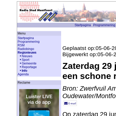
Startpagina
Programmering
Menu
Startpagina
Programmering
RSM
Geplaatst op:05-06-2
Radiobingo
Regionieuws
Bijgewerkt op:05-06-
Nieuws
Sport
Zaterdag 29 
Gemeente
Reportage
Info
een schone r
Agenda
Reclame
Bron: Zwerfvuil 
Oudewater/Montfo
Op zaterdag 29 ju