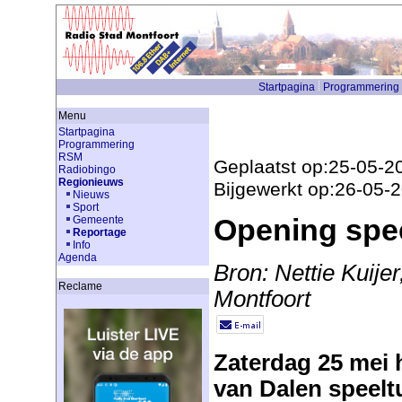
Startpagina
Programmering
Menu
Startpagina
Programmering
RSM
Geplaatst op:25-05-2
Radiobingo
Regionieuws
Bijgewerkt op:26-05-
Nieuws
Sport
Opening spee
Gemeente
Reportage
Info
Agenda
Bron: Nettie Kuije
Reclame
Montfoort
Zaterdag 25 mei
van Dalen speelt