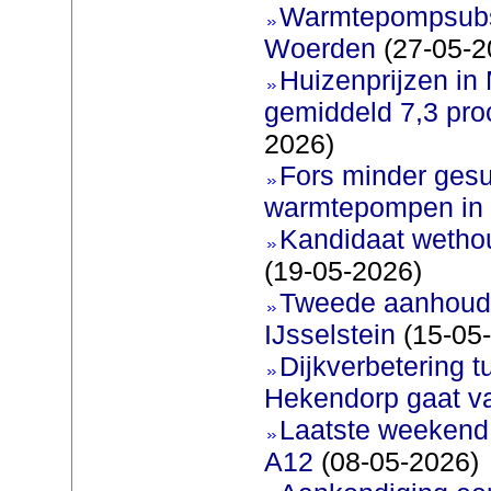
Warmtepompsubsi
Woerden
(27-05-2
Huizenprijzen in
gemiddeld 7,3 pro
2026)
Fors minder gesu
warmtepompen in 
Kandidaat wetho
(19-05-2026)
Tweede aanhoudi
IJsselstein
(15-05
Dijkverbetering 
Hekendorp gaat va
Laatste weekend
A12
(08-05-2026)