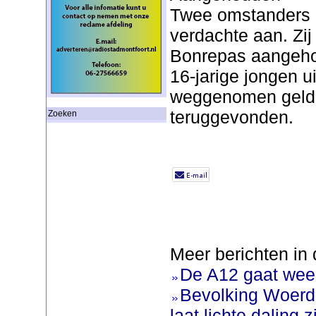
Twee omstanders 
verdachte aan. Zi
Bonrepas aangeho
16-jarige jongen u
weggenomen geldb
teruggevonden.
Zoeken
Meer berichten in 
De A12 gaat weer
Bevolking Woerde
laat lichte daling z