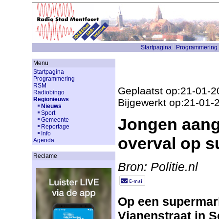
Startpagina
Programmering
Menu
Startpagina
Programmering
RSM
Geplaatst op:21-01-2
Radiobingo
Regionieuws
Bijgewerkt op:21-01-
Nieuws
Sport
Jongen aan
Gemeente
Reportage
Info
overval op 
Agenda
Reclame
Bron: Politie.nl
Op een supermar
Vianenstraat in 