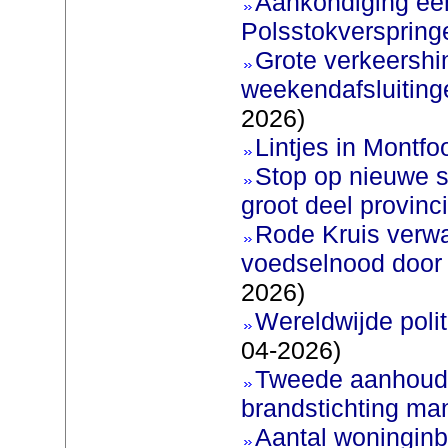
Aankondiging eer
Polsstokverspring
Grote verkeershin
weekendafsluiting
2026)
Lintjes in Montfoo
Stop op nieuwe s
groot deel provinc
Rode Kruis verw
voedselnood door 
2026)
Wereldwijde poli
04-2026)
Tweede aanhoudi
brandstichting man
Aantal woninginb