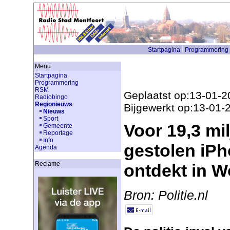
Startpagina
Programmering
Menu
Startpagina
Programmering
RSM
Geplaatst op:13-01-2
Radiobingo
Regionieuws
Bijgewerkt op:13-01-
Nieuws
Sport
Voor 19,3 mi
Gemeente
Reportage
Info
gestolen iPh
Agenda
Reclame
ontdekt in 
Bron: Politie.nl