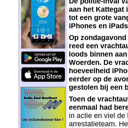
De politie-inval v
aan het Kattegat 
tot een grote van
iPhones en iPads
Op zondagavond 7
reed een vrachta
loods binnen aan 
Woerden. De vrac
hoeveelheid iPho
eerder op de avo
gestolen bij een 
Toen de vrachtaut
eenmaal had bere
in actie en viel d
arrestatieteam. He