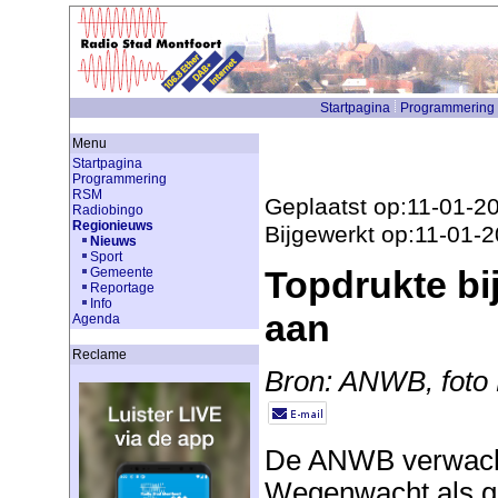
Startpagina
Programmering
Menu
Startpagina
Programmering
RSM
Geplaatst op:11-01-2
Radiobingo
Regionieuws
Bijgewerkt op:11-01-
Nieuws
Sport
Topdrukte b
Gemeente
Reportage
Info
aan
Agenda
Reclame
Bron: ANWB, foto N
De ANWB verwacht 
Wegenwacht als ge