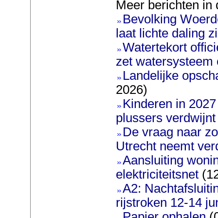
Meer berichten in 
Bevolking Woerde
laat lichte daling z
Watertekort offic
zet watersysteem 
Landelijke opscha
2026)
Kinderen in 2027 
plussers verdwijnt
De vraag naar zo
Utrecht neemt ver
Aansluiting woni
elektriciteitsnet
(12
A2: Nachtafsluit
rijstroken 12-14 ju
Papier ophalen
(