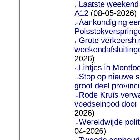
Laatste weekend 
A12
(08-05-2026)
Aankondiging eer
Polsstokverspring
Grote verkeershin
weekendafsluiting
2026)
Lintjes in Montfoo
Stop op nieuwe s
groot deel provinc
Rode Kruis verw
voedselnood door s
2026)
Wereldwijde poli
04-2026)
Tweede aanhoudi