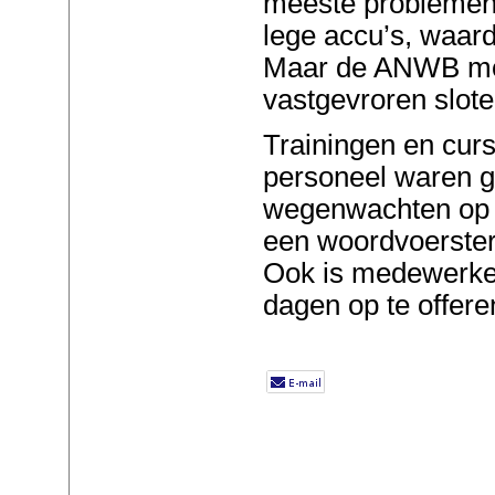
meeste problemen
lege accu’s, waardo
Maar de ANWB moe
vastgevroren slot
Trainingen en cu
personeel waren 
wegenwachten op 
een woordvoerste
Ook is medewerker
dagen op te offere