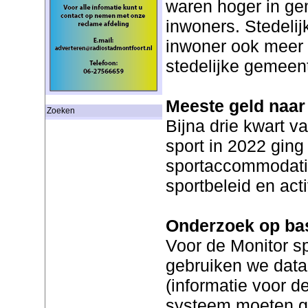
waren hoger in ge
inwoners. Stedeli
inwoner ook meer u
stedelijke gemeen
Meeste geld naa
Zoeken
Bijna drie kwart v
sport in 2022 ging
sportaccommodatie
sportbeleid en acti
Onderzoek op bas
Voor de Monitor s
gebruiken we data 
(informatie voor d
systeem moeten 