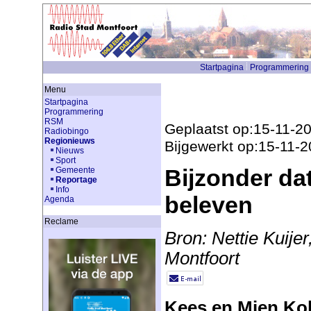
Startpagina
Programmering
Menu
Startpagina
Programmering
RSM
Geplaatst op:15-11-2
Radiobingo
Regionieuws
Bijgewerkt op:15-11-
Nieuws
Sport
Bijzonder da
Gemeente
Reportage
Info
beleven
Agenda
Reclame
Bron: Nettie Kuijer
Montfoort
Kees en Mien Kok