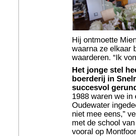
Hij ontmoette Mie
waarna ze elkaar 
waarderen. “Ik vond
Het jonge stel he
boerderij in Snel
succesvol gerun
1988 waren we in e
Oudewater ingedee
niet mee eens,” ve
met de school van
vooral op Montfoor