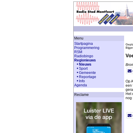
Menu
Startpagina
Gepla
Programmering
Bijge
RSM
Voe
Radiobingo
Regionieuws
Nieuws
Bron
Sport
Gemeente
Reportage
Info
Op A
Agenda
een 
gera
Het 
Reclame
nog 