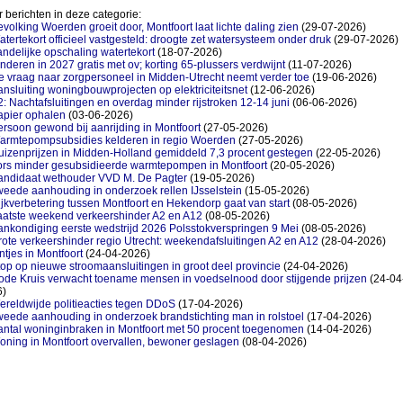
 berichten in deze categorie:
volking Woerden groeit door, Montfoort laat lichte daling zien
(29-07-2026)
tertekort officieel vastgesteld: droogte zet watersysteem onder druk
(29-07-2026)
ndelijke opschaling watertekort
(18-07-2026)
nderen in 2027 gratis met ov; korting 65-plussers verdwijnt
(11-07-2026)
 vraag naar zorgpersoneel in Midden-Utrecht neemt verder toe
(19-06-2026)
nsluiting woningbouwprojecten op elektriciteitsnet
(12-06-2026)
: Nachtafsluitingen en overdag minder rijstroken 12-14 juni
(06-06-2026)
apier ophalen
(03-06-2026)
rsoon gewond bij aanrijding in Montfoort
(27-05-2026)
armtepompsubsidies kelderen in regio Woerden
(27-05-2026)
uizenprijzen in Midden-Holland gemiddeld 7,3 procent gestegen
(22-05-2026)
ors minder gesubsidieerde warmtepompen in Montfoort
(20-05-2026)
andidaat wethouder VVD M. De Pagter
(19-05-2026)
eede aanhouding in onderzoek rellen IJsselstein
(15-05-2026)
jkverbetering tussen Montfoort en Hekendorp gaat van start
(08-05-2026)
aatste weekend verkeershinder A2 en A12
(08-05-2026)
nkondiging eerste wedstrijd 2026 Polsstokverspringen 9 Mei
(08-05-2026)
ote verkeershinder regio Utrecht: weekendafsluitingen A2 en A12
(28-04-2026)
ntjes in Montfoort
(24-04-2026)
op op nieuwe stroomaansluitingen in groot deel provincie
(24-04-2026)
ode Kruis verwacht toename mensen in voedselnood door stijgende prijzen
(24-04
6)
reldwijde politieacties tegen DDoS
(17-04-2026)
eede aanhouding in onderzoek brandstichting man in rolstoel
(17-04-2026)
antal woninginbraken in Montfoort met 50 procent toegenomen
(14-04-2026)
oning in Montfoort overvallen, bewoner geslagen
(08-04-2026)