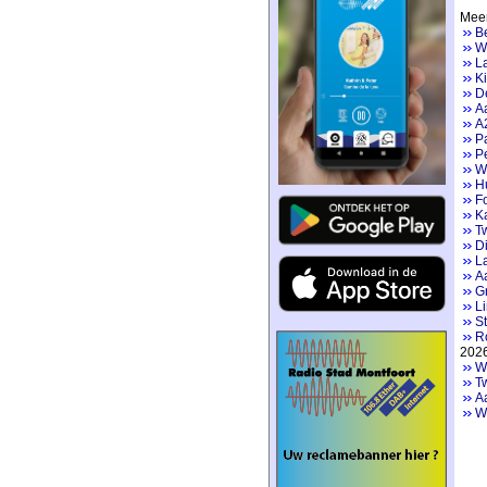
Meer
Be
Wa
La
Ki
De
Aa
A2
P
Pe
W
H
F
K
Tw
Di
L
Aa
Gr
Li
St
R
202
We
Tw
A
W