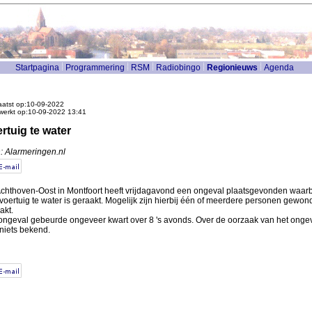
Startpagina
Programmering
RSM
Radiobingo
Regionieuws
Agenda
atst op:10-09-2022
werkt op:10-09-2022 13:41
rtuig te water
: Alarmeringen.nl
chthoven-Oost in Montfoort heeft vrijdagavond een ongeval plaatsgevonden waarb
voertuig te water is geraakt. Mogelijk zijn hierbij één of meerdere personen gewon
akt.
ongeval gebeurde ongeveer kwart over 8 's avonds. Over de oorzaak van het ongev
niets bekend.