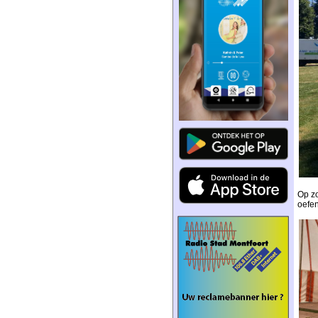
Op zo
oefen