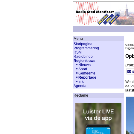
Menu
Startpagina
Gepla
Programmering
Bijge
RSM
Opb
Radiobingo
Regionieuws
Nieuws
Bron
Sport
Gemeente
Reportage
Info
We z
Agenda
de VO
laats
Reclame