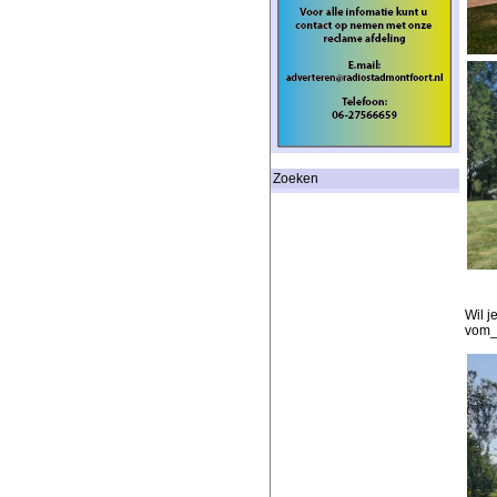
Zoeken
Wil j
vom_