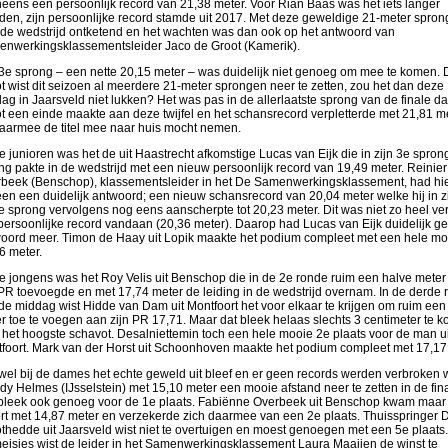
eens een persoonlijk record van 21,38 meter. Voor Rian Baas was het iets langer
den, zijn persoonlijke record stamde uit 2017. Met deze geweldige 21-meter spro
de wedstrijd ontketend en het wachten was dan ook op het antwoord van
nwerkingsklassementsleider Jaco de Groot (Kamerik).
 3e sprong – een nette 20,15 meter – was duidelijk niet genoeg om mee te komen. 
t wist dit seizoen al meerdere 21-meter sprongen neer te zetten, zou het dan deze
ag in Jaarsveld niet lukken? Het was pas in de allerlaatste sprong van de finale da
t een einde maakte aan deze twijfel en het schansrecord verpletterde met 21,81 m
aarmee de titel mee naar huis mocht nemen.
de junioren was het de uit Haastrecht afkomstige Lucas van Eijk die in zijn 3e spron
ing pakte in de wedstrijd met een nieuw persoonlijk record van 19,49 meter. Reinier
beek (Benschop), klassementsleider in het De Samenwerkingsklassement, had hi
en een duidelijk antwoord; een nieuw schansrecord van 20,04 meter welke hij in z
le sprong vervolgens nog eens aanscherpte tot 20,23 meter. Dit was niet zo heel ve
 persoonlijke record vandaan (20,36 meter). Daarop had Lucas van Eijk duidelijk g
oord meer. Timon de Haay uit Lopik maakte het podium compleet met een hele mo
6 meter.
de jongens was het Roy Velis uit Benschop die in de 2e ronde ruim een halve meter
 PR toevoegde en met 17,74 meter de leiding in de wedstrijd overnam. In de derde 
de middag wist Hidde van Dam uit Montfoort het voor elkaar te krijgen om ruim een
r toe te voegen aan zijn PR 17,71. Maar dat bleek helaas slechts 3 centimeter te ko
 het hoogste schavot. Desalniettemin toch een hele mooie 2e plaats voor de man ui
foort. Mark van der Horst uit Schoonhoven maakte het podium compleet met 17,17
el bij de dames het echte geweld uit bleef en er geen records werden verbroken w
y Helmes (IJsselstein) met 15,10 meter een mooie afstand neer te zetten in de fina
bleek ook genoeg voor de 1e plaats. Fabiënne Overbeek uit Benschop kwam maar 
ort met 14,87 meter en verzekerde zich daarmee van een 2e plaats. Thuisspringer 
thedde uit Jaarsveld wist niet te overtuigen en moest genoegen met een 5e plaats. 
eisjes wist de leider in het Samenwerkingsklassement Laura Maaijen de winst te