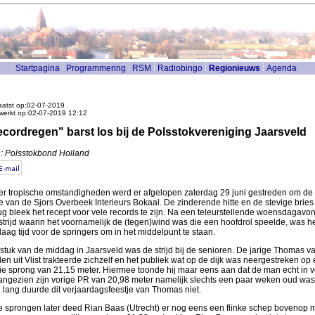
Startpagina
Programmering
RSM
Radiobingo
Regionieuws
Agenda
atst op:02-07-2019
werkt op:02-07-2019 12:12
cordregen" barst los bij de Polsstokvereniging Jaarsveld
: Polsstokbond Holland
r tropische omstandigheden werd er afgelopen zaterdag 29 juni gestreden om de
ie van de Sjors Overbeek Interieurs Bokaal. De zinderende hitte en de stevige bries 
ug bleek het recept voor vele records te zijn. Na een teleurstellende woensdagavo
trijd waarin het voornamelijk de (tegen)wind was die een hoofdrol speelde, was he
aag tijd voor de springers om in het middelpunt te staan.
stuk van de middag in Jaarsveld was de strijd bij de senioren. De jarige Thomas v
en uit Vlist trakteerde zichzelf en het publiek wat op de dijk was neergestreken op
e sprong van 21,15 meter. Hiermee toonde hij maar eens aan dat de man echt in 
aangezien zijn vorige PR van 20,98 meter namelijk slechts een paar weken oud was
 lang duurde dit verjaardagsfeestje van Thomas niet.
 sprongen later deed Rian Baas (Utrecht) er nog eens een flinke schep bovenop 