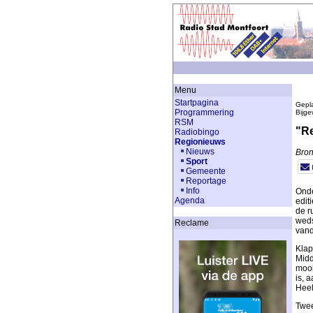
Menu
Startpagina
Gepla
Programmering
Bijge
RSM
"Re
Radiobingo
Regionieuws
Nieuws
Bron
Sport
Gemeente
Reportage
Info
Onde
Agenda
edit
de r
weds
Reclame
vand
Klap
Midd
mooi
is, 
Heel
Twee