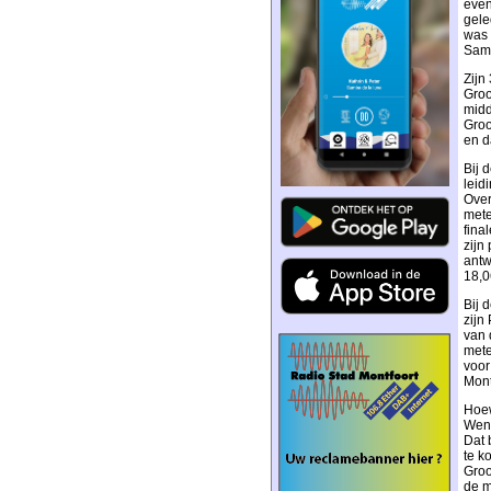
even
gele
was 
Same
Zijn
Groo
midd
Groo
en d
Bij 
leid
Over
mete
fina
zijn
antw
18,0
Bij 
zijn
van 
mete
voor
Mont
Hoew
Wend
Dat 
te k
Groo
de m