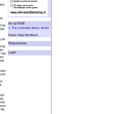
ngen
De
Nu op RSM
t De
The Unlimited Music World
eter
Radio Stad Montfoort
g de
Regionieuws
erop
ijn
Login
r van
een
oie
 aan
rond
rt
t
.
ist
le.
net
Demi
Bij