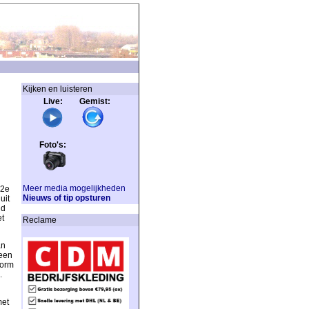
Kijken en luisteren
Live: Gemist:
Foto's:
Meer media mogelijkheden
 2e
Nieuws of tip opsturen
uit
nd
t
Reclame
an
 een
vorm
.
met