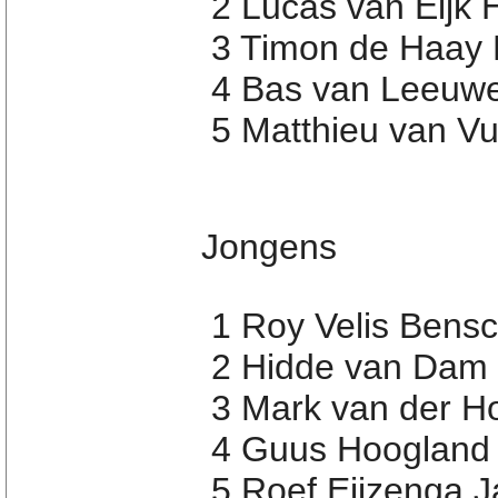
2 Lucas van Eijk 
3 Timon de Haay 
4 Bas van Leeuw
5 Matthieu van V
Jongens
1 Roy Velis Bens
2 Hidde van Dam 
3 Mark van der H
4 Guus Hoogland 
5 Roef Eijzenga J