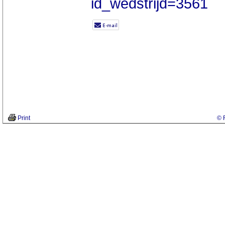
id_wedstrijd=3561
Print
© 