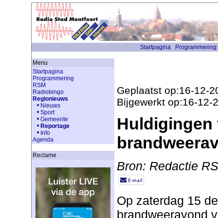
Startpagina
Programmering
Menu
Startpagina
Programmering
RSM
Geplaatst op:16-12-2
Radiobingo
Regionieuws
Bijgewerkt op:16-12-
Nieuws
Sport
Huldigingen 
Gemeente
Reportage
Info
brandweera
Agenda
Reclame
Bron: Redactie R
Op zaterdag 15 de
brandweeravond va